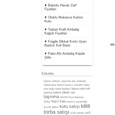
Balonlu Havalı Zarf
Fiyatları
Oluklu Mukavva Karton
Kutu
Toptan Kraft Ambalaj
Kağıdı Fiyatları
Fragile Dikkat Kırılır Uyarı
Min
Baskılı Koli Bantı
Pake Altı Ambalaj Köpük
Şilte
Etiketler
toptan eldiven
taşınma için ambalaj
malzemesi
karton kutucu
monitör kolisi
fatura cebi
koli
atık kağıt kolisi fiyatları
yazma kalemi
silindir rulo
taşınma
45x50+5cm Balonlu
hazır kutu
Torba
karton çayardağı
kilitli
kutu satışı
arıcılık şiltesi
torba satışı
acil
kırılır sticker