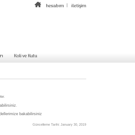
hesabım
iletişim
rı
Koli ve Kutu
lar.
ilirsiniz.
llerimize bakabilirsiniz
Güncelleme Tarihi:
January 30, 2019