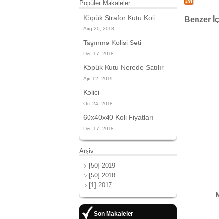
Popüler Makaleler
Köpük Strafor Kutu Koli
Benzer İç
Aug 20, 2018
Taşınma Kolisi Seti
Dec 17, 2018
Köpük Kutu Nerede Satılır
Apr 12, 2019
Kolici
Oct 24, 2018
60x40x40 Koli Fiyatları
Dec 17, 2018
Arşiv
[50] 2019
[50] 2018
[1] 2017
M
Son Makaleler