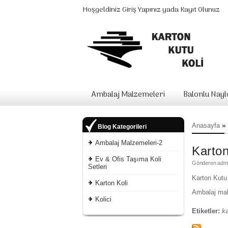
Hoşgeldiniz
Giriş Yapınız
yada
Kayıt Olunuz
Ambalaj Malzemeleri
Balonlu Nay
»
Anasayfa
Blog Kategorileri
Ambalaj Malzemeleri-2
Karto
Ev & Ofis Taşıma Koli
Gönderen
adm
Setleri
Karton Kutu 
Karton Koli
Ambalaj malz
Kolici
Etiketler:
ka