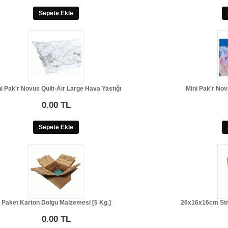
Sepete Ekle
i Pak'r Novus Quilt-Air Large Hava Yastığı
Mini Pak'r No
0.00 TL
Sepete Ekle
Paket Karton Dolgu Malzemesi [5 Kg.]
26x16x16cm Stra
0.00 TL