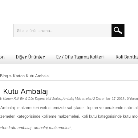
lon
Diğer Ürünler
Ev / Ofis Taşıma Kolileri
Koli Bantla
»
Blog
Karton Kutu Ambalaj
n Kutu Ambalaj
in
Karton Koli
,
Ev & Ofis Taşıma Koli Setleri
,
Ambalaj Malzemeleri-2
December 17, 2018
. 0 Yorum
Ambalaj malzemeleri web sitemizde satıştadır. Toptan ve perakende satın alab
emeleri kategorisinde kolileme malzemeleri, koli kutu kategorisinde kutu mode
rton kutu ambalaj
,
ambalaj malzemeleri
,