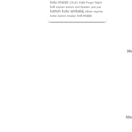
kutu imalatı
hazır
23x31 Kilitli Poşet
koli
toptan karton koli fiyatları
pat pat
karton kutu ambalaj
elbise taşıma
koli imalatı
kolisi
karton imalatı
39x
50x