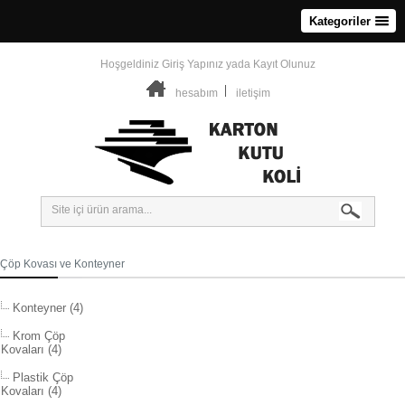
Kategoriler
Hoşgeldiniz
Giriş Yapınız
yada
Kayıt Olunuz
hesabım
iletişim
Çöp Kovası ve Konteyner
Konteyner (4)
Krom Çöp
Kovaları (4)
Plastik Çöp
Kovaları (4)