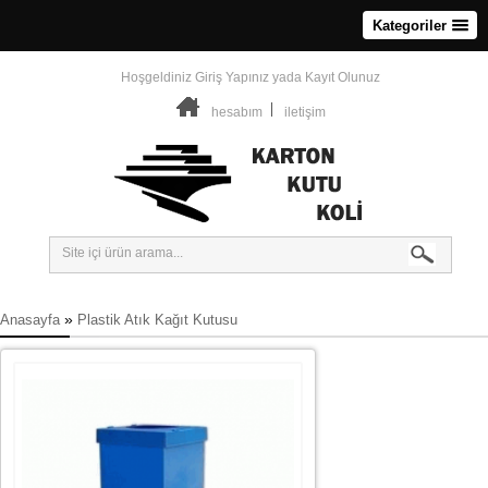
Kategoriler
Hoşgeldiniz
Giriş Yapınız
yada
Kayıt Olunuz
hesabım
iletişim
»
Anasayfa
Plastik Atık Kağıt Kutusu