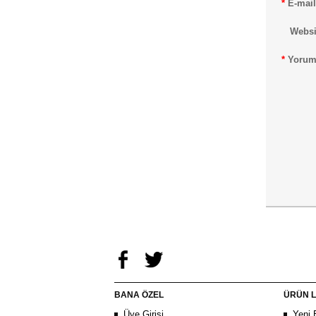
*
E-mail
Websi
*
Yorum
BANA ÖZEL
ÜRÜN L
Üye Girişi
Yeni 