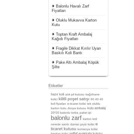
Balonlu Havalı Zarf
Fiyatları
Oluklu Mukavva Karton
Kutu
Toptan Kraft Ambalaj
Kağıdı Fiyatları
Fragile Dikkat Kırılır Uyarı
Baskılı Koli Bantı
Pake Altı Ambalaj Köpük
Şilte
Etiketler
hazır koli
atık pil kutusu
kağıthane
kilitli poşet satışı
kolici
60 40 40
koli fiyatları
e-ticaret kolisi
tek oluklu
kutu ambalaj
karton kutu
dosya kutusu
20*20 balonlu torba
paket ipi
balonlu zarf
karton koli
e
nerede satılır
damat çeyiz kolisi
ticaret kutusu
kumanya kolisi
şeffaf ayakkabı kutusu
beşitaş kolici