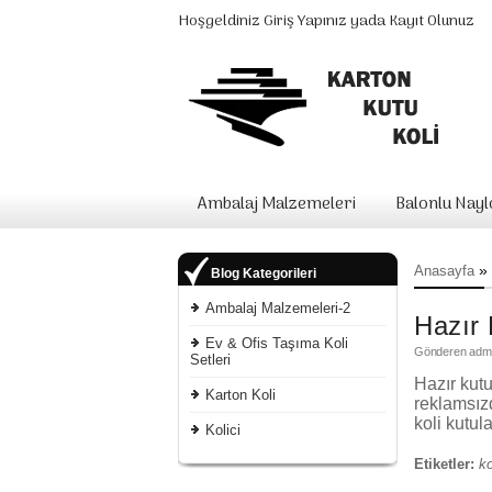
Hoşgeldiniz
Giriş Yapınız
yada
Kayıt Olunuz
Ambalaj Malzemeleri
Balonlu Nay
»
Anasayfa
Blog Kategorileri
Ambalaj Malzemeleri-2
Hazır 
Ev & Ofis Taşıma Koli
Gönderen
adm
Setleri
Hazır kutu
Karton Koli
reklamsızd
koli kutul
Kolici
Etiketler:
ko