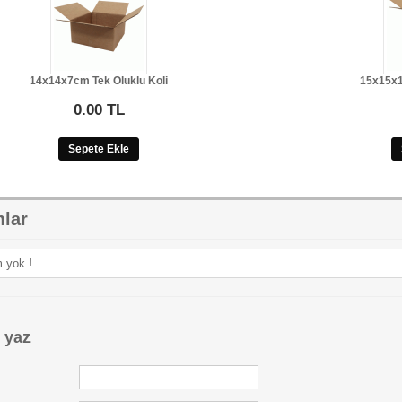
14x14x7cm Tek Oluklu Koli
15x15x1
0.00 TL
Sepete Ekle
lar
 yok.!
 yaz