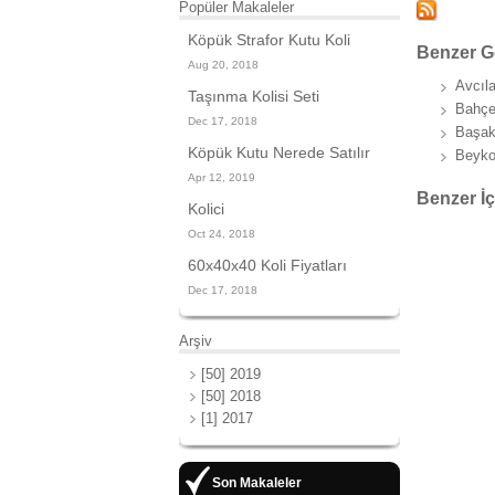
Popüler Makaleler
Köpük Strafor Kutu Koli
Benzer G
Aug 20, 2018
Avcıla
Taşınma Kolisi Seti
Bahçel
Dec 17, 2018
Başakş
Köpük Kutu Nerede Satılır
Beyko
Apr 12, 2019
Benzer İç
Kolici
Oct 24, 2018
60x40x40 Koli Fiyatları
Dec 17, 2018
Arşiv
[50] 2019
[50] 2018
[1] 2017
Son Makaleler