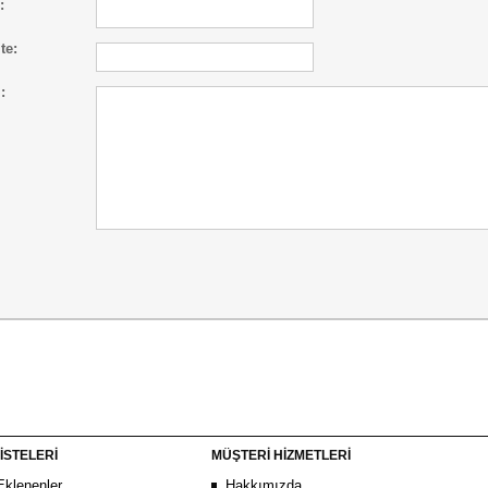
:
te:
:
İSTELERİ
MÜŞTERİ HİZMETLERİ
Eklenenler
Hakkımızda