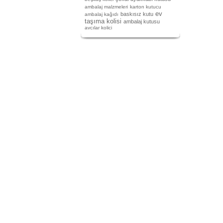
ambalaj malzmeleri
karton kutucu
ev
baskısız kutu
ambalaj kağıdı
taşıma kolisi
ambalaj kutusu
avcılar kolici