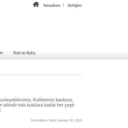
hesabım
iletişim
rı
Koli ve Kutu
eleyebilirsiniz. Kolilerimiz baskısız,
n silindir rulo kutulara kadar her çeşit
z.
Güncelleme Tarihi:
January 30, 2019