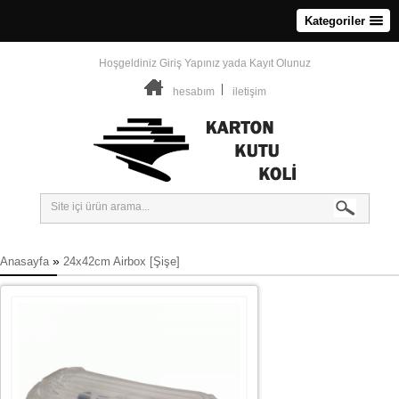
Kategoriler
Hoşgeldiniz
Giriş Yapınız
yada
Kayıt Olunuz
hesabım
iletişim
»
Anasayfa
24x42cm Airbox [Şişe]