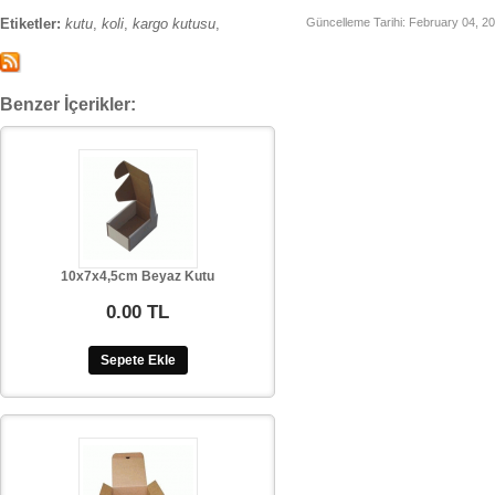
Etiketler:
kutu
,
koli
,
kargo kutusu
,
Güncelleme Tarihi:
February 04, 2
Benzer İçerikler:
10x7x4,5cm Beyaz Kutu
0.00 TL
Sepete Ekle