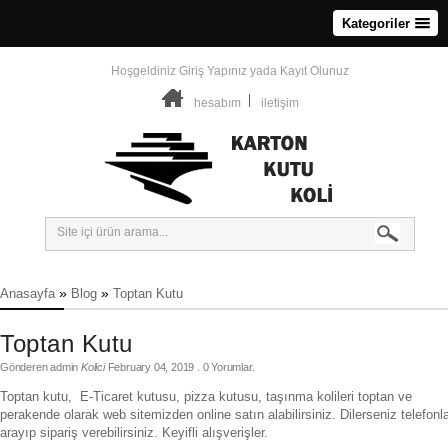
Kategoriler
Hoşgeldiniz
Giriş Yapınız
yada
Kayıt Olunuz
hesabım
iletişim
»
»
Anasayfa
Blog
Toptan Kutu
Toptan Kutu
Gönderen
admin
Kolici
February 04, 2019
. 0 Yorumlar.
Toptan kutu, E-Ticaret kutusu, pizza kutusu, taşınma kolileri toptan ve
perakende olarak web sitemizden online satın alabilirsiniz. Dilerseniz telefonl
arayıp sipariş verebilirsiniz. Keyifli alışverişler.