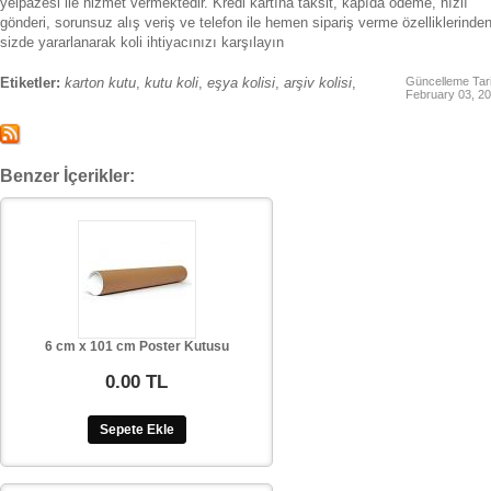
yelpazesi ile hizmet vermektedir. Kredi kartına taksit, kapıda ödeme, hızlı
gönderi, sorunsuz alış veriş ve telefon ile hemen sipariş verme özelliklerinde
sizde yararlanarak koli ihtiyacınızı karşılayın
Etiketler:
karton kutu
,
kutu koli
,
eşya kolisi
,
arşiv kolisi
,
Güncelleme Tari
February 03, 2
Benzer İçerikler:
6 cm x 101 cm Poster Kutusu
0.00 TL
Sepete Ekle