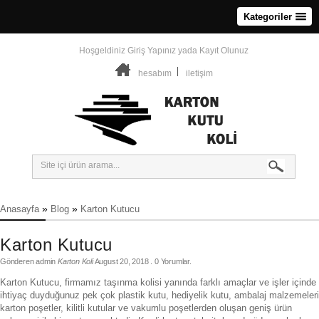
Kategoriler
Hoşgeldiniz
Giriş Yapınız
yada
Kayıt Olunuz
hesabım
iletişim
»
»
Anasayfa
Blog
Karton Kutucu
Karton Kutucu
Gönderen
admin
Karton Koli
August 20, 2018
. 0 Yorumlar.
Karton Kutucu, firmamız taşınma kolisi yanında farklı amaçlar ve işler içinde
ihtiyaç duyduğunuz pek çok plastik kutu, hediyelik kutu, ambalaj malzemeleri
karton poşetler, kilitli kutular ve vakumlu poşetlerden oluşan geniş ürün