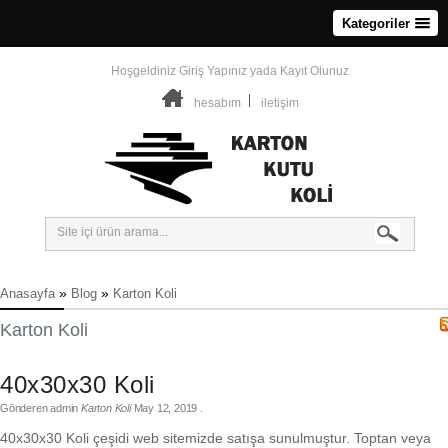
Kategoriler
Hoşgeldiniz
Giriş Yapınız
yada
Kayıt Olunuz
hesabım
iletişim
»
»
Anasayfa
Blog
Karton Koli
Karton Koli
40x30x30 Koli
Gönderen
admin
Karton Koli
May 12, 2019
.
40x30x30 Koli çeşidi web sitemizde satışa sunulmuştur. Toptan veya