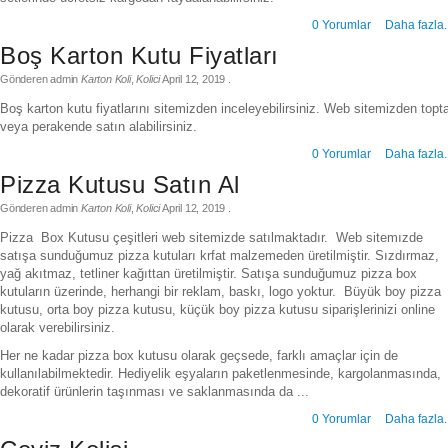
0 Yorumlar
Daha fazla.
Boş Karton Kutu Fiyatları
Gönderen
admin
Karton Koli
,
Kolici
April 12, 2019
.
Boş karton kutu fiyatlarını sitemizden inceleyebilirsiniz. Web sitemizden topt
veya perakende satın alabilirsiniz.
0 Yorumlar
Daha fazla.
Pizza Kutusu Satın Al
Gönderen
admin
Karton Koli
,
Kolici
April 12, 2019
.
Pizza Box Kutusu çeşitleri web sitemizde satılmaktadır. Web sitemızde
satışa sunduğumuz pizza kutuları krfat malzemeden üretilmiştir. Sızdırmaz,
yağ akıtmaz, tetliner kağıttan üretilmiştir. Satışa sunduğumuz pizza box
kutuların üzerinde, herhangi bir reklam, baskı, logo yoktur. Büyük boy pizza
kutusu, orta boy pizza kutusu, küçük boy pizza kutusu siparişlerinizi online
olarak verebilirsiniz.
Her ne kadar pizza box kutusu olarak geçsede, farklı amaçlar için de
kullanılabilmektedir. Hediyelik eşyaların paketlenmesinde, kargolanmasında,
dekoratif ürünlerin taşınması ve saklanmasında da ...
0 Yorumlar
Daha fazla.