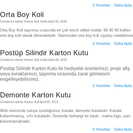
0 Yorumlar
Daha fazla.
Orta Boy Koli
Gönderen
admin
Karton Koli
,
Kolici
April 08, 2019
.
Orta Boy Koli taşınma sırasında en çok tercih edilen kolidir. 60 40 40 kolileri
orta boy koli olarak bilinmektedir. Sitemizden orta boy koli siparişi verebilirsin
0 Yorumlar
Daha fazla.
Postüp Silindir Karton Kutu
Gönderen
admin
Karton Koli
,
Kolici
April 08, 2019
.
Postüp Silindir Karton Kutu ile hediyelik ürünlerinizi, proje afiş
veya evraklarınızı, taşınma sırasında zarar görmesini
engelleyebilirsiniz.
0 Yorumlar
Daha fazla.
Demonte Karton Kutu
Gönderen
admin
Karton Koli
April 08, 2019
.
Web sitemizde satışa sunduğumuz kutular, demonte kutulardır. Kutular
kullanılmamış, sıfır kutulardır. Üzerinde herhangi bir baskı marka logo, yazı
bulunmamaktadır.
0 Yorumlar
Daha fazla.