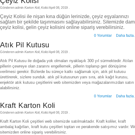
Çeyiz Kolisi
Gönderen
admin
Karton Koli
,
Kolici
April 08, 2019
.
Çeyiz Kolisi ile nişan kına düğün lerinizde, çeyiz eşyalarınızı
sağlam bir şekilde taşınmasını sağlayabilirsiniz. Sitemizde dam
çeyiz kolisi, gelin çeyiz kolisini online sipariş verebilirsiniz.
0 Yorumlar
Daha fazla.
Atık Pil Kutusu
Gönderen
admin
Karton Koli
,
Kolici
April 08, 2019
.
Atık Pil Kutusu ile doğada yok olmaları nyaklaşık 300 yıl sürmektedir. Atılan
pillerin çewreye olan zararını engellemek, pillerin toplanıp geri dönüşüme
verilmesi gerekir. Bizlerde bu süreçe katkı sağlamak için, atık pil kutusu
ürettirerek, sizlere sunduk. atık pil kutusunun yanı sıra, atık kağıt kurusu,
enjektör atık kutusu çeşitlerini web sitemizden veya mağazalarımızdan satın
alabilirsiniz.
0 Yorumlar
Daha fazla.
Kraft Karton Koli
Gönderen
admin
Karton Koli
,
Kolici
April 08, 2019
.
Kraft Karton Koli çeşitleri web sitemizde satılmaktadır. Kraft koliler, kraft
ambalaj kağıtları, kraft kutu çeşitleri toptan ve perakende satışımız vardır. W
sitemizden online sipariş verebilirsiniz.