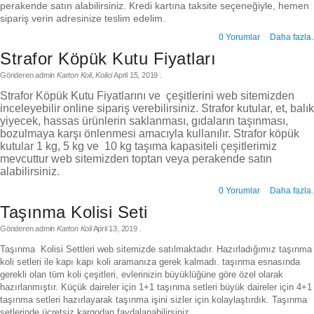
perakende satın alabilirsiniz. Kredi kartına taksite seçeneğiyle, hemen
sipariş verin adresinize teslim edelim.
0 Yorumlar
Daha fazla.
Strafor Köpük Kutu Fiyatları
Gönderen
admin
Karton Koli
,
Kolici
April 15, 2019
.
Strafor Köpük Kutu Fiyatlarını ve çeşitlerini web sitemizden
inceleyebilir online sipariş verebilirsiniz. Strafor kutular, et, balık
yiyecek, hassas ürünlerin saklanması, gıdaların taşınması,
bozulmaya karşı önlenmesi amacıyla kullanılır. Strafor köpük
kutular 1 kg, 5 kg ve 10 kg taşıma kapasiteli çeşitlerimiz
mevcuttur web sitemizden toptan veya perakende satın
alabilirsiniz.
0 Yorumlar
Daha fazla.
Taşınma Kolisi Seti
Gönderen
admin
Karton Koli
April 13, 2019
.
Taşınma Kolisi Settleri web sitemizde satılmaktadır. Hazırladığımız taşınm
koli setleri ile kapı kapı koli aramanıza gerek kalmadı. taşınma esnasında
gerekli olan tüm koli çeşitleri, evlerinizin büyüklüğüne göre özel olarak
hazırlanmıştır. Küçük daireler için 1+1 taşınma setleri büyük daireler için 4+1
taşınma setleri hazırlayarak taşınma işini sizler için kolaylaştırdık. Taşınma
setlerinde ücretsiz kargodan faydalanabilirsiniz.