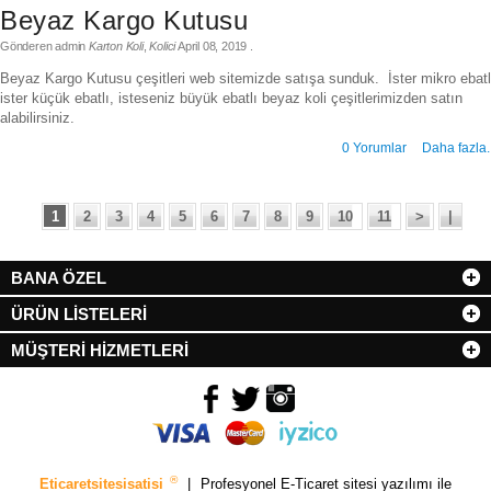
Beyaz Kargo Kutusu
Gönderen
admin
Karton Koli
,
Kolici
April 08, 2019
.
Beyaz Kargo Kutusu çeşitleri web sitemizde satışa sunduk. İster mikro ebatl
ister küçük ebatlı, isteseniz büyük ebatlı beyaz koli çeşitlerimizden satın
alabilirsiniz.
0 Yorumlar
Daha fazla.
1
2
3
4
5
6
7
8
9
10
11
>
|
BANA ÖZEL
ÜRÜN LİSTELERİ
MÜŞTERİ HİZMETLERİ
®
Eticaretsitesisatisi
|
Profesyonel
E-Ticaret sitesi
yazılımı ile