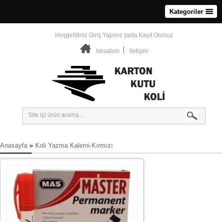
Kategoriler
Hoşgeldiniz
Giriş Yapınız
yada
Kayıt Olunuz
hesabım
iletişim
»
Anasayfa
Koli Yazma Kalemi-Kırmızı