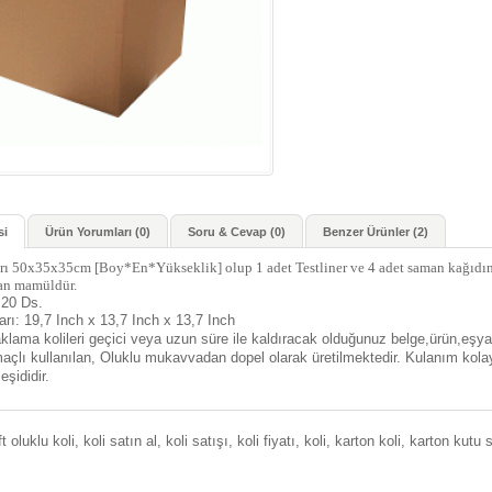
si
Ürün Yorumları (0)
Soru & Cevap (0)
Benzer Ürünler (2)
arı 50x35x35cm [Boy*En*Yükseklik] olup 1 adet Testliner ve 4 adet saman kağıdın 
n mamüldür.
:20 Ds.
arı: 19,7 Inch x 13,7 Inch x 13,7 Inch
lama kolileri geçici veya uzun süre ile kaldıracak olduğunuz belge,ürün,eşy
açlı kullanılan, Oluklu mukavvadan dopel olarak üretilmektedir. Kulanım kolay
eşididir.
ft oluklu koli
,
koli satın al
,
koli satışı
,
koli fiyatı
,
koli
,
karton koli
,
karton kutu s