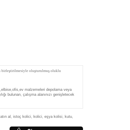
birleştirilmesiyle oluşturulmuş oluklu
a,elbise,ofis,ev malzemeleri depolama veya
lığı bulunan, çalışma alanınızı genişletecek
atın al
,
istoç kolici
,
kolici
,
eşya kolisi
,
kutu
,