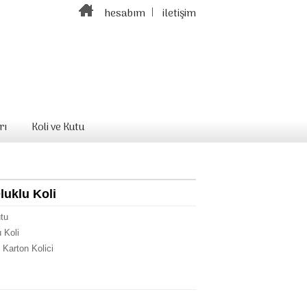
hesabım
iletişim
rı
Koli ve Kutu
luklu Koli
utu
u Koli
 Karton Kolici