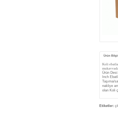
Ürün Bilgi
Koli ebatl
mukavvada
Ürün Desi
Inch Ebatl
Taşıma/sak
nakliye am
olan Koli ç
Etiketler:
çi