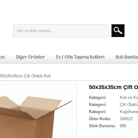
lon
Diğer Ürünler
Ev / Ofis Taşıma Kolileri
Koli Bantla
50x35x35cm Çift Oluklu Koli
50x35x35cm Çift O
Kategori:
Koli ve K
Kategori:
Çift Olukl
Kategori:
Kağıthane
Ürün Kodu:
266622
Stok Durumu:
890