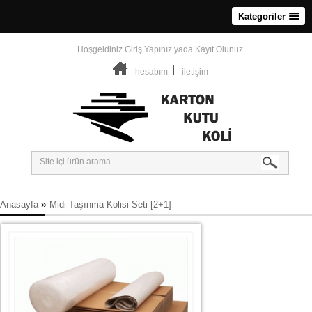
Kategoriler
Hoşgeldiniz
Giriş Yapınız
yada
Kayıt Olunuz
hesabım
iletişim
»
Anasayfa
Midi Taşınma Kolisi Seti [2+1]