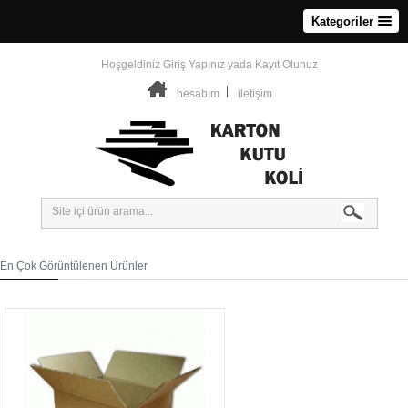
Kategoriler
Hoşgeldiniz
Giriş Yapınız
yada
Kayıt Olunuz
hesabım
iletişim
En Çok Görüntülenen Ürünler