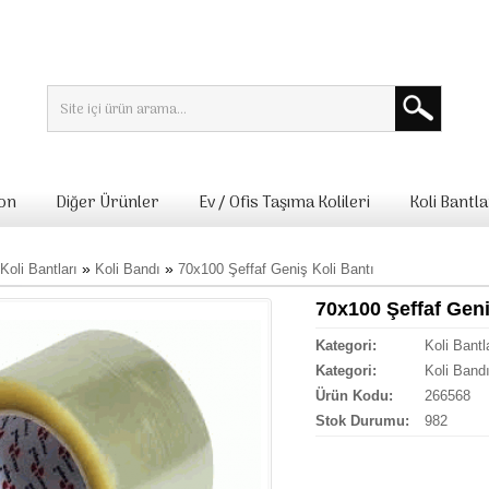
lon
Diğer Ürünler
Ev / Ofis Taşıma Kolileri
Koli Bantla
»
»
Koli Bantları
Koli Bandı
70x100 Şeffaf Geniş Koli Bantı
70x100 Şeffaf Geni
Kategori:
Koli Bantl
Kategori:
Koli Band
Ürün Kodu:
266568
Stok Durumu:
982