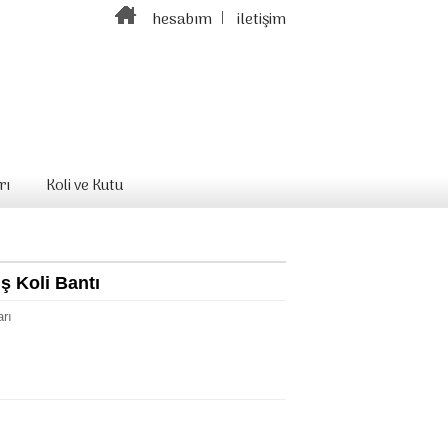
hesabım
iletişim
rı
Koli ve Kutu
ş Koli Bantı
arı
ı