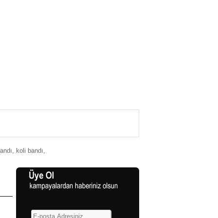
bandı
,
koli bandı
,