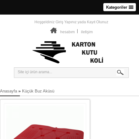
Kategoriler
Hoşgeldiniz
Giriş Yapınız
yada
Kayıt Olunuz
hesabım
iletişim
»
Anasayfa
Küçük Buz Aküsü