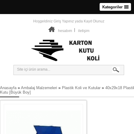
Kategoriler
Hoşgeldiniz
Giriş Yapınız
yada
Kayıt Olunuz
hesabım
iletişim
»
»
»
Anasayfa
Ambalaj Malzemeleri
Plastik Koli ve Kutular
40x29x18 Plasti
Kutu [Büyük Boy]