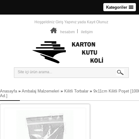
Kategoriler
Hoşgeldiniz
Giriş Yapınız
yada
Kayıt Olunuz
hesabım
iletişim
»
»
»
Anasayfa
Ambalaj Malzemeleri
Kilitli Torbalar
9x11cm Kilitli Poşet [100
Ad.]