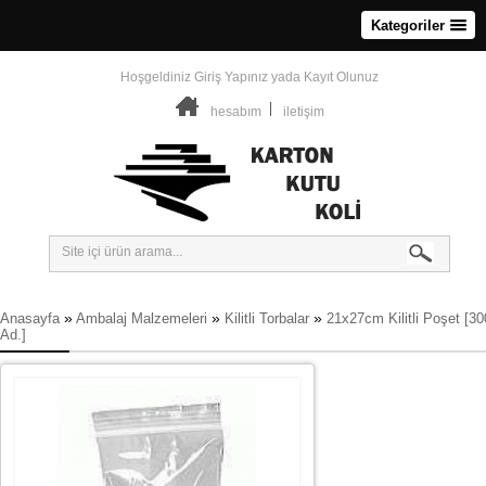
Kategoriler
Hoşgeldiniz
Giriş Yapınız
yada
Kayıt Olunuz
hesabım
iletişim
»
»
»
Anasayfa
Ambalaj Malzemeleri
Kilitli Torbalar
21x27cm Kilitli Poşet [30
Ad.]