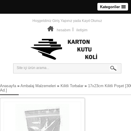
Kategoriler
Hoşgeldiniz
Giriş Yapınız
yada
Kayıt Olunuz
hesabım
iletişim
»
»
»
Anasayfa
Ambalaj Malzemeleri
Kilitli Torbalar
17x23cm Kilitli Poşet [30
Ad.]