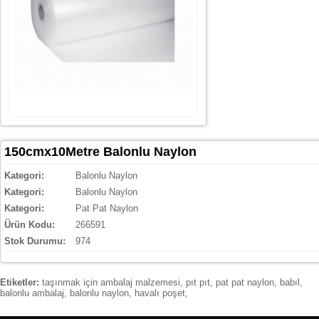
150cmx10Metre Balonlu Naylon
Kategori:
Balonlu Naylon
Kategori:
Balonlu Naylon
Kategori:
Pat Pat Naylon
Ürün Kodu:
266591
Stok Durumu:
974
Etiketler:
taşınmak için ambalaj malzemesi
,
pıt pıt
,
pat pat naylon
,
babıl
,
balonlu ambalaj
,
balonlu naylon
,
havalı poşet
,