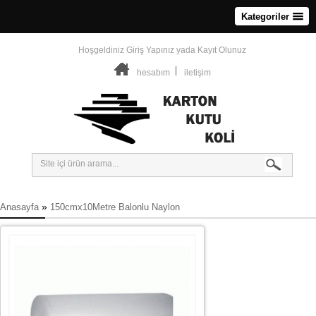
Kategoriler
Hoşgeldiniz
Giriş Yapınız
yada
Kayıt Olunuz
hesabım
iletişim
»
Anasayfa
150cmx10Metre Balonlu Naylon