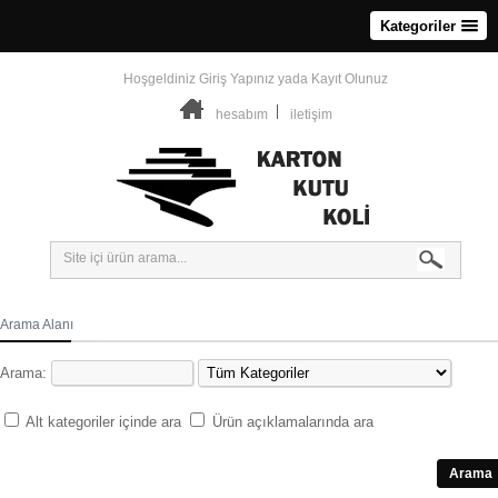
Kategoriler
Hoşgeldiniz
Giriş Yapınız
yada
Kayıt Olunuz
hesabım
iletişim
Arama Alanı
Arama:
Alt kategoriler içinde ara
Ürün açıklamalarında ara
Arama