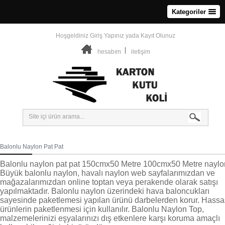
Kategoriler
Hoşgeldiniz
Giriş Yapınız
yada
Kayıt Olunuz
hesabım
iletişim
Balonlu Naylon Pat Pat
Balonlu naylon pat pat 150cmx50 Metre 100cmx50 Metre naylo
Büyük balonlu naylon, havalı naylon web sayfalarımızdan ve
mağazalarımızdan online toptan veya perakende olarak satışı
yapılmaktadır. Balonlu naylon üzerindeki hava baloncukları
sayesinde paketlemesi yapılan ürünü darbelerden korur. Hassa
ürünlerin paketlenmesi için kullanılır. Balonlu Naylon Top,
malzemelerinizi eşyalarınızı dış etkenlere karşı koruma amaçlı